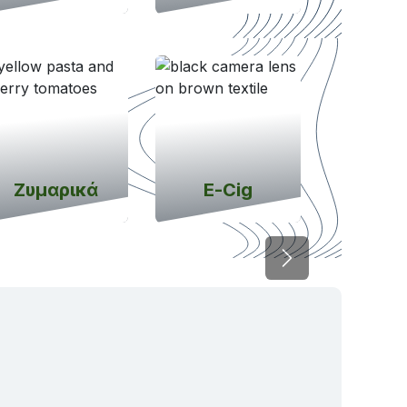
Ζυμαρικά
E-Cig
Next