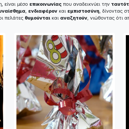
, είναι μέσο
επικοινωνίας
που αναδεικνύει την
ταυτό
υναίσθημα
,
ενδιαφέρον
και
εμπιστοσύνη
, δίνοντας σ
 οι πελάτες
θυμούνται
και
αναζητούν
, νιώθοντας ότι 