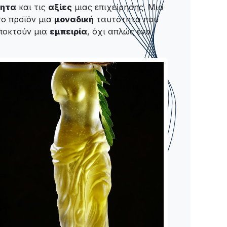
τητα
και τις
αξίες
μιας επιχείρησης. Μια
το προϊόν μια
μοναδική
ταυτότητα που
αποκτούν μια
εμπειρία
, όχι απλώς ένα