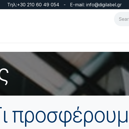
Τηλ:
+30 210 60 49 054
- E-mail: info@digilabel.gr
α
Επικοινωνία
Υπηρεσίες
Εταιρεία
ς
Τι προσφέρουμ