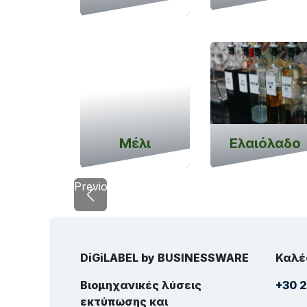
Μέλι
Ελαιόλαδο
Previous
DiGiLABEL by BUSINESSWARE
Καλέ
Βιομηχανικές λύσεις
+30 2
εκτύπωσης και