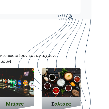
εντυπωσιάζουν και αντέχουν.
εύουν!
Μπίρες
Σ
άλτσες