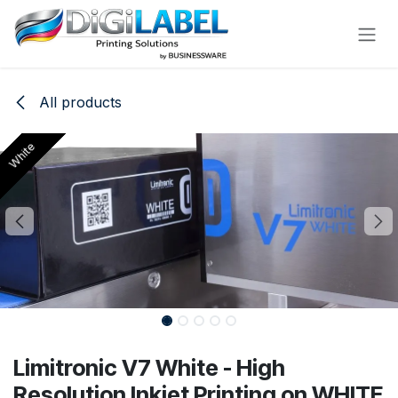
Skip to Content
All products
White
White
Limitronic V7 White - High
Resolution Inkjet Printing on WHITE